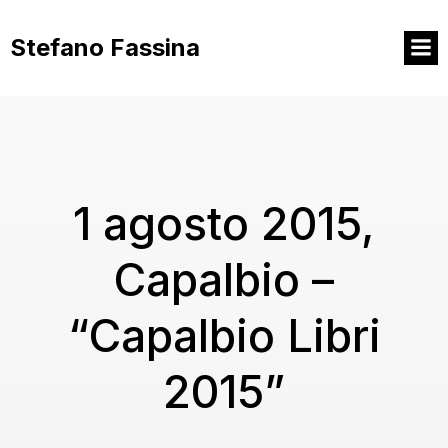
Vai
al
Stefano Fassina
contenuto
1 agosto 2015,
Capalbio –
“Capalbio Libri
2015”