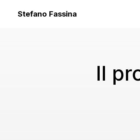
Vai
al
Stefano Fassina
contenuto
Il p