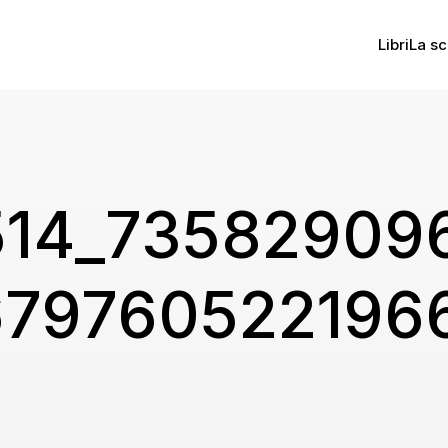
Libri
La sc
514_73582909
679760522196