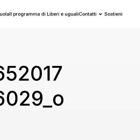
uola
Il programma di Liberi e uguali
Contatti
Sostieni
652017
6029_o