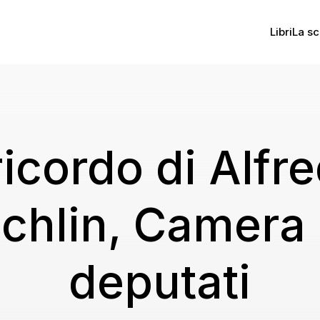
Libri
La sc
 ricordo di Alfr
ichlin, Camera 
deputati