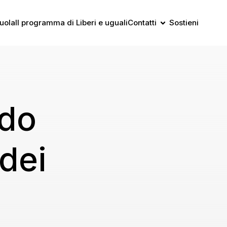
uola
Il programma di Liberi e uguali
Contatti
Sostieni
edo
dei