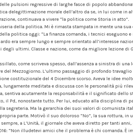
 delle pulsioni regressive di larghe fasce di popolo abbandonat
ca delegittimazione morale dell’altro da se, in lui come in alt
razione, continuava a vivere “la politica come Storia in atto”.
iseria della politica. Mi è rimasta stampata in mente una sua 
 della politica oggi: “La finanza comanda, i tecnici eseguono e i
guardo era sempre lungo e sempre orientato all’interesse nazion
ni degli ultimi. Classe e nazione, come da migliore lezione di 
ssillato, come scriveva spesso, dall’assenza a sinistra di una 
lare del Mezzogiorno. L’ultimo passaggio di profondo travaglio p
ione costituzionale del 4 Dicembre scorso. Aveva le idee molt
a, lungamente meditata e discussa con le personalità più rile
via, sentiva acutamente la responsabilità e il significato dello 
, il Pd, nonostante tutto. Per lui, educato alla disciplina di p
lla segreteria. Ma la gerarchia dei suoi valori di comunista ita
 propria parte. Motivò il suo doloroso “No”, la sua rottura, in 
 sempre, a L’Unità, il giornale che aveva diretto per tanti anni
2016: “Non illudetevi amici che il problema è chi comanda. È in