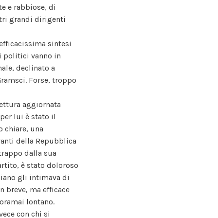
e e rabbiose, di
ri grandi dirigenti
efficacissima sintesi
 politici vanno in
ale, declinato a
Gramsci. Forse, troppo
lettura aggiornata
er lui è stato il
o chiare, una
vanti della Repubblica
strappo dalla sua
artito, è stato doloroso
liano gli intimava di
un breve, ma efficace
, oramai lontano.
vece con chi si