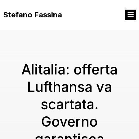
Vai
al
Stefano Fassina
contenuto
Alitalia: offerta
Lufthansa va
scartata.
Governo