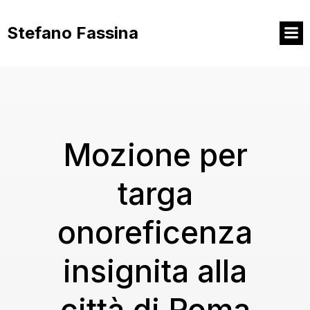
Vai
al
Stefano Fassina
contenuto
Mozione per
targa
onoreficenza
insignita alla