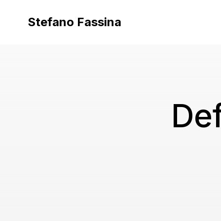
Vai
al
Stefano Fassina
contenuto
Def