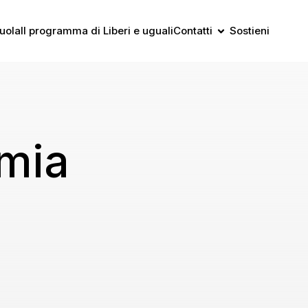
uola
Il programma di Liberi e uguali
Contatti
Sostieni
omia