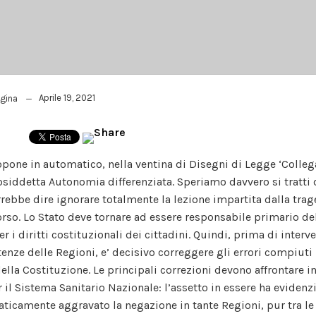
Aprile 19, 2021
agina
ropone in automatico, nella ventina di Disegni di Legge ‘Colleg
osiddetta Autonomia differenziata. Speriamo davvero si tratti d
orrebbe dire ignorare totalmente la lezione impartita dalla trag
rso. Lo Stato deve tornare ad essere responsabile primario de
r i diritti costituzionali dei cittadini. Quindi, prima di interv
enze delle Regioni, e’ decisivo correggere gli errori compiuti 
della Costituzione. Le principali correzioni devono affrontare i
 il Sistema Sanitario Nazionale: l’assetto in essere ha evidenz
ticamente aggravato la negazione in tante Regioni, pur tra le p