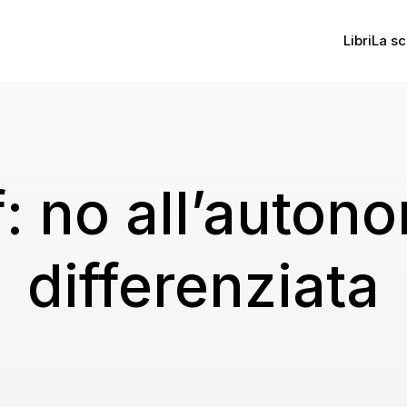
Libri
La sc
: no all’auton
differenziata