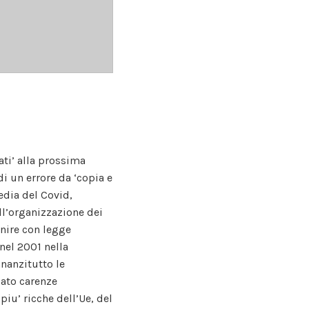
ati’ alla prossima
i un errore da ‘copia e
edia del Covid,
ll’organizzazione dei
enire con legge
nel 2001 nella
nnanzitutto le
iato carenze
iu’ ricche dell’Ue, del