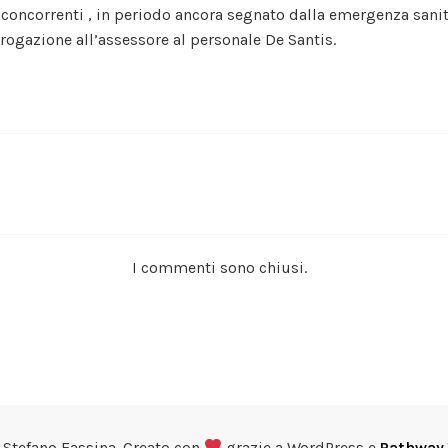
concorrenti , in periodo ancora segnato dalla emergenza sani
rrogazione all’assessore al personale De Santis.
I commenti sono chiusi.
Stefano Fassina. Creato con
grazie a WordPress e
Pathway