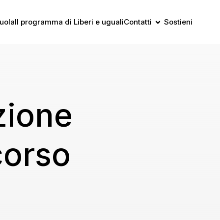
uola
Il programma di Liberi e uguali
Contatti
Sostieni
zione
corso