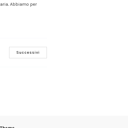
taria. Abbiamo per
Successivi
 Theme
.