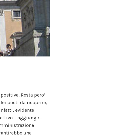
positiva. Resta pero’
ei posti da ricoprire,
nfatti, evidente
lettivo – aggiunge -.
’amministrazione
arantirebbe una