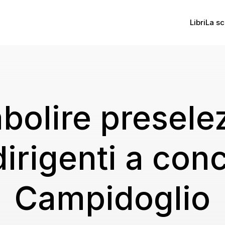
Libri
La sc
abolire presele
dirigenti a con
Campidoglio