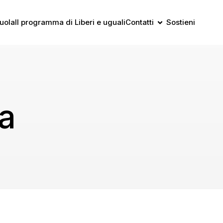
uola
Il programma di Liberi e uguali
Contatti
Sostieni
a