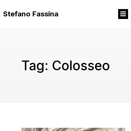
Vai
al
Stefano Fassina
contenuto
Tag:
Colosseo