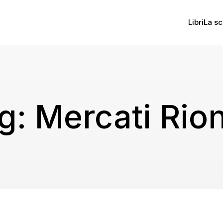
Libri
La sc
g:
Mercati Rion