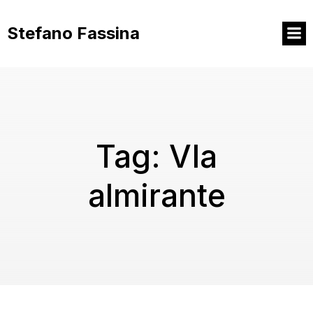
Vai
al
Stefano Fassina
contenuto
Tag:
VIa
almirante