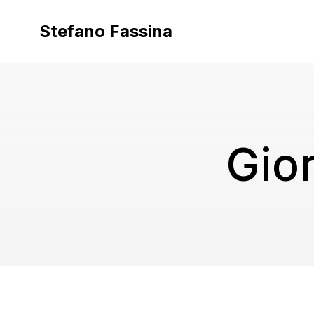
Vai
al
Stefano Fassina
contenuto
Gio