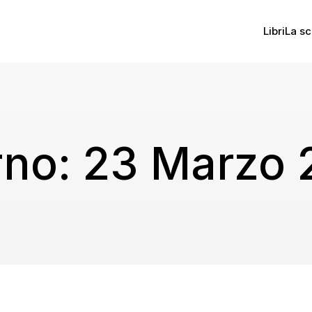
Libri
La sc
rno:
23 Marzo 