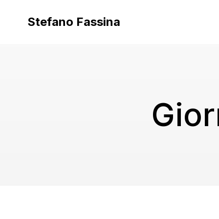
Vai
al
Stefano Fassina
contenuto
Gio