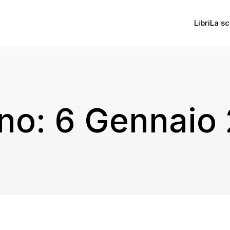
Libri
La sc
rno:
6 Gennaio