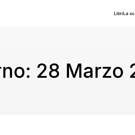
Libri
La sc
rno:
28 Marzo 