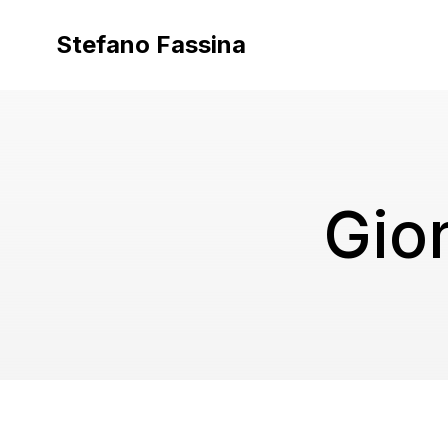
Vai
al
Stefano Fassina
contenuto
Gio