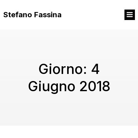
Vai
al
Stefano Fassina
contenuto
Giorno:
4
Giugno 2018