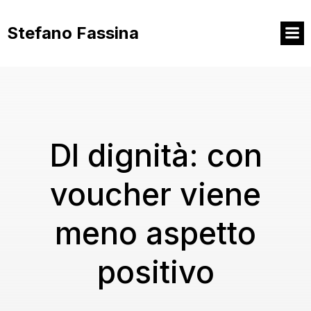
Vai
al
Stefano Fassina
contenuto
Dl dignità: con
voucher viene
meno aspetto
positivo