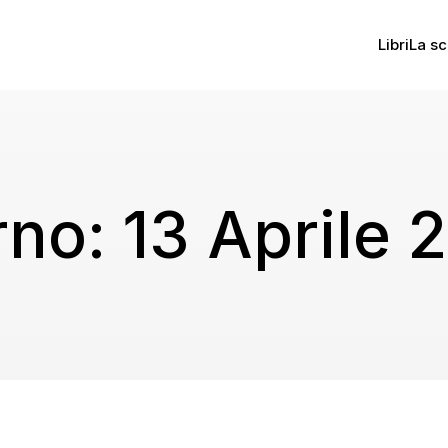
Libri
La sc
rno:
13 Aprile 