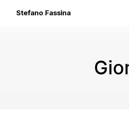
Vai
al
Stefano Fassina
contenuto
Gio