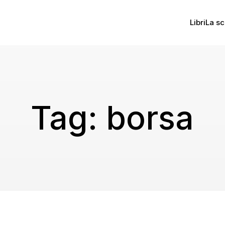
Libri
La sc
Tag:
borsa