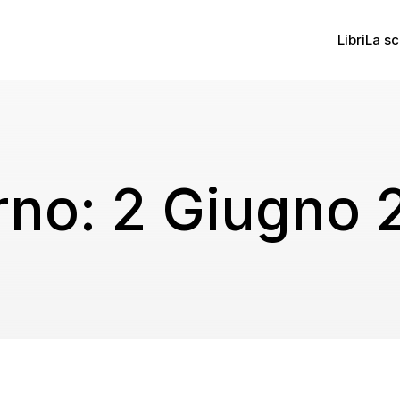
Libri
La sc
rno:
2 Giugno 