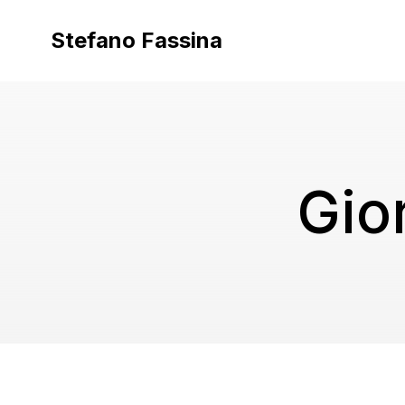
Vai
al
Stefano Fassina
contenuto
Gio